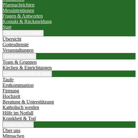
Pfarrnachrichten
Messintentionen
Fragen & Antworten
Kontakt & Rückmeldung
Start
Termine & Angebote
Übersicht
Gottesdienste
Veranstaltungen
Kontakte & Orte
Team & Gruppen
Kirchen & Einrichtungen
Lebensabschnitte & Hilfe
Taufe
Erstkommunion
Firmung
Hochzeit
Beratung & Unterstützung
Katholisch werden
Hilfe im Notfall
Krankheit & Tod
Fragen & Infos
Über uns
Mitmachen