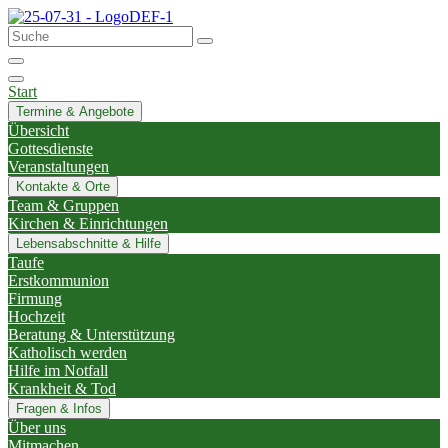
Start
Termine & Angebote
Übersicht
Gottesdienste
Veranstaltungen
Kontakte & Orte
Team & Gruppen
Kirchen & Einrichtungen
Lebensabschnitte & Hilfe
Taufe
Erstkommunion
Firmung
Hochzeit
Beratung & Unterstützung
Katholisch werden
Hilfe im Notfall
Krankheit & Tod
Fragen & Infos
Über uns
Mitmachen