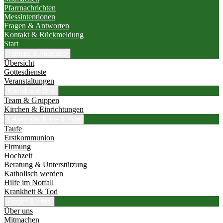
Pfarrnachrichten
Messintentionen
Fragen & Antworten
Kontakt & Rückmeldung
Start
Termine & Angebote
Übersicht
Gottesdienste
Veranstaltungen
Kontakte & Orte
Team & Gruppen
Kirchen & Einrichtungen
Lebensabschnitte & Hilfe
Taufe
Erstkommunion
Firmung
Hochzeit
Beratung & Unterstützung
Katholisch werden
Hilfe im Notfall
Krankheit & Tod
Fragen & Infos
Über uns
Mitmachen