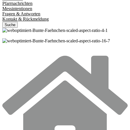
Pfarrnachrichten
Messintentionen
Fragen & Antworten
Kontakt & Rückmeldung
Suche
©
SewCream / Shutterstock.com
©
SewCream / Shutterstock.com