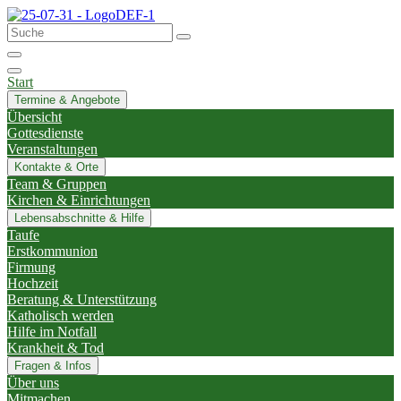
Start
Termine & Angebote
Übersicht
Gottesdienste
Veranstaltungen
Kontakte & Orte
Team & Gruppen
Kirchen & Einrichtungen
Lebensabschnitte & Hilfe
Taufe
Erstkommunion
Firmung
Hochzeit
Beratung & Unterstützung
Katholisch werden
Hilfe im Notfall
Krankheit & Tod
Fragen & Infos
Über uns
Mitmachen