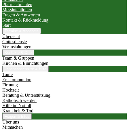
Pfarrnachrichten
Messintentionen
Fragen & Antworten
Kontakt & Rückmeldung
Start
Termine & Angebote
Übersicht
Gottesdienste
Veranstaltungen
Kontakte & Orte
Team & Gruppen
Kirchen & Einrichtungen
Lebensabschnitte & Hilfe
Taufe
Erstkommunion
Firmung
Hochzeit
Beratung & Unterstützung
Katholisch werden
Hilfe im Notfall
Krankheit & Tod
Fragen & Infos
Über uns
Mitmachen