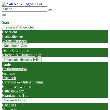
Start
Termine & Angebote
Übersicht
Gottesdienste
Veranstaltungen
Kontakte & Orte
Team & Gruppen
Kirchen & Einrichtungen
Lebensabschnitte & Hilfe
Taufe
Erstkommunion
Firmung
Hochzeit
Beratung & Unterstützung
Katholisch werden
Hilfe im Notfall
Krankheit & Tod
Fragen & Infos
Über uns
Mitmachen