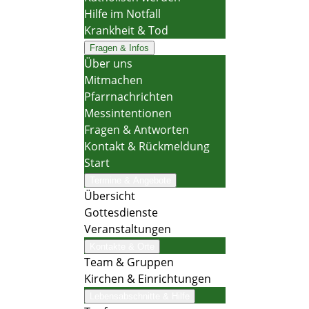
Hilfe im Notfall
Krankheit & Tod
Fragen & Infos
Über uns
Mitmachen
Pfarrnachrichten
Messintentionen
Fragen & Antworten
Kontakt & Rückmeldung
Start
Termine & Angebote
Übersicht
Gottesdienste
Veranstaltungen
Kontakte & Orte
Team & Gruppen
Kirchen & Einrichtungen
Lebensabschnitte & Hilfe