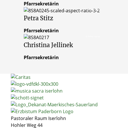
Pfarrsekretärin
© Arthur Gorny
Petra
Stitz
Pfarrsekretärin
© Arthur Gorny
Christina
Jellinek
Pfarrsekretärin
Pastoraler Raum Iserlohn
Hohler Weg 44