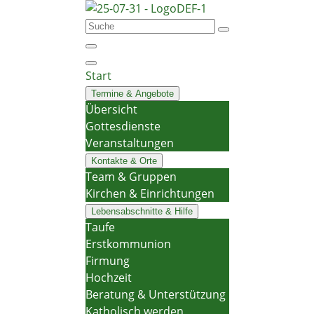
Start
Termine & Angebote
Übersicht
Gottesdienste
Veranstaltungen
Kontakte & Orte
Team & Gruppen
Kirchen & Einrichtungen
Lebensabschnitte & Hilfe
Taufe
Erstkommunion
Firmung
Hochzeit
Beratung & Unterstützung
Katholisch werden