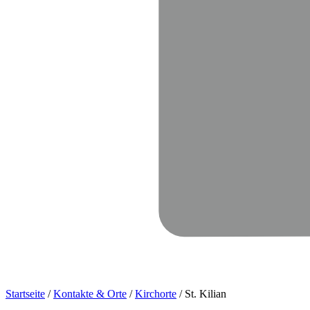
Startseite
/
Kontakte & Orte
/
Kirchorte
/
St. Kilian