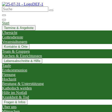
Start
Termine & Angebote
Übersicht
Gottesdienste
Veranstaltungen
Kontakte & Orte
Team & Gruppen
Kirchen & Einrichtungen
Lebensabschnitte & Hilfe
Taufe
Erstkommunion
Firmung
Hochzeit
Beratung & Unterstützung
Katholisch werden
Hilfe im Notfall
Krankheit & Tod
Fragen & Infos
Über uns
Mitmachen