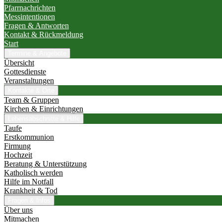
Pfarrnachrichten
Messintentionen
Fragen & Antworten
Kontakt & Rückmeldung
Start
Termine & Angebote
Übersicht
Gottesdienste
Veranstaltungen
Kontakte & Orte
Team & Gruppen
Kirchen & Einrichtungen
Lebensabschnitte & Hilfe
Taufe
Erstkommunion
Firmung
Hochzeit
Beratung & Unterstützung
Katholisch werden
Hilfe im Notfall
Krankheit & Tod
Fragen & Infos
Über uns
Mitmachen