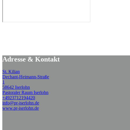
Adresse & Kontakt
St. Kilian
Dechant-Heimann-Straße
1
58642 Iserlohn
Pastoraler Raum Iserlohn
+4923712194420
info@pr-iserlohn.de
www.pr-iserlohn.de